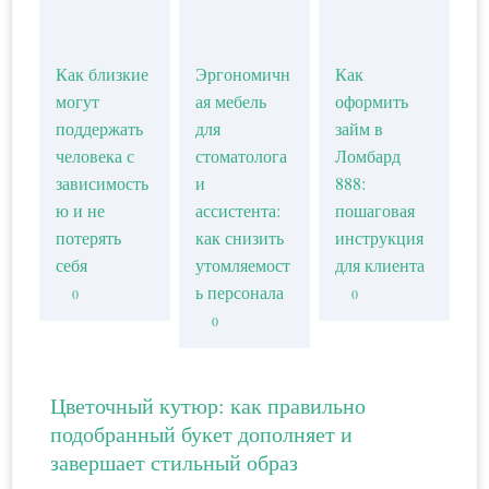
Как близкие
Эргономичн
Как
могут
ая мебель
оформить
поддержать
для
займ в
человека с
стоматолога
Ломбард
зависимость
и
888:
ю и не
ассистента:
пошаговая
потерять
как снизить
инструкция
себя
утомляемост
для клиента
ь персонала
0
0
0
Цветочный кутюр: как правильно
подобранный букет дополняет и
завершает стильный образ