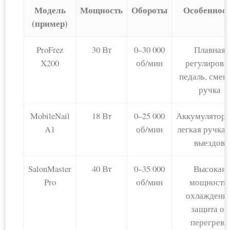
Модель
Мощность
Обороты
Особеннос
(пример)
ProFrez
30 Вт
0–30 000
Плавная
X200
об/мин
регулировка
педаль, смен
ручка
MobileNail
18 Вт
0–25 000
Аккумуляторн
A1
об/мин
легкая ручка,
выездов
SalonMaster
40 Вт
0–35 000
Высокая
Pro
об/мин
мощность,
охлаждение
защита от
перегрева