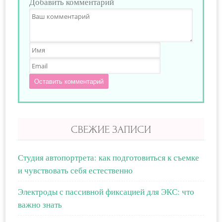
Добавить комментарий
Оставить комментарий
СВЕЖИЕ ЗАПИСИ
Студия автопортрета: как подготовиться к съемке
и чувствовать себя естественно
Электроды с пассивной фиксацией для ЭКС: что
важно знать