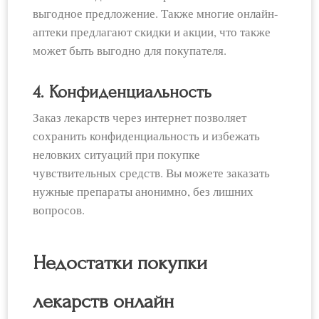
выгодное предложение. Также многие онлайн-
аптеки предлагают скидки и акции, что также
может быть выгодно для покупателя.
4. Конфиденциальность
Заказ лекарств через интернет позволяет
сохранить конфиденциальность и избежать
неловких ситуаций при покупке
чувствительных средств. Вы можете заказать
нужные препараты анонимно, без лишних
вопросов.
Недостатки покупки
лекарств онлайн