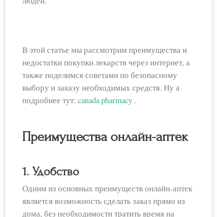
людей.
В этой статье мы рассмотрим преимущества и
недостатки покупки лекарств через интернет, а
также поделимся советами по безопасному
выбору и заказу необходимых средств. Ну а
подробнее тут:
canada pharmacy
.
Преимущества онлайн-аптек
1. Удобство
Одним из основных преимуществ онлайн-аптек
является возможность сделать заказ прямо из
дома, без необходимости тратить время на