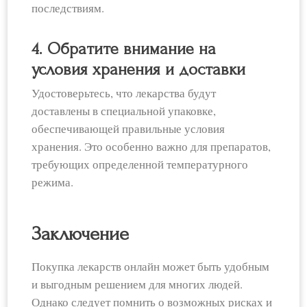
последствиям.
4. Обратите внимание на
условия хранения и доставки
Удостоверьтесь, что лекарства будут
доставлены в специальной упаковке,
обеспечивающей правильные условия
хранения. Это особенно важно для препаратов,
требующих определенной температурного
режима.
Заключение
Покупка лекарств онлайн может быть удобным
и выгодным решением для многих людей.
Однако следует помнить о возможных рисках и