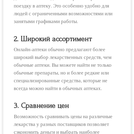
поездку в аптеку. Это особенно удобно для
людей с ограниченными возможностями или
занятыми графиками работы.
2. Широкий ассортимент
Онлайн-аптеки обычно предлагают более
широкий выбор лекарственных средств, чем
обычные аптеки. Вы можете найти не только
обычные препараты, но и более редкие или
специализированные средства, которые не
всегда можно найти в обычных аптеках.
3. Сравнение цен
Возможность сравнивать цены на различные
лекарства у разных поставщиков позволяет
сэкономить деньги и выбрать наиболее