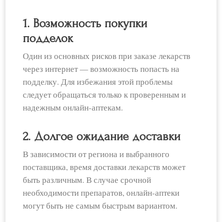
1. Возможность покупки
подделок
Один из основных рисков при заказе лекарств
через интернет — возможность попасть на
подделку. Для избежания этой проблемы
следует обращаться только к проверенным и
надежным онлайн-аптекам.
2. Долгое ожидание доставки
В зависимости от региона и выбранного
поставщика, время доставки лекарств может
быть различным. В случае срочной
необходимости препаратов, онлайн-аптеки
могут быть не самым быстрым вариантом.