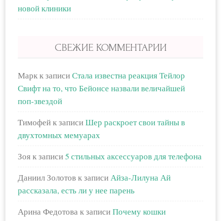
новой клиники
СВЕЖИЕ КОММЕНТАРИИ
Марк
к записи
Стала известна реакция Тейлор
Свифт на то, что Бейонсе назвали величайшей
поп-звездой
Тимофей
к записи
Шер раскроет свои тайны в
двухтомных мемуарах
Зоя
к записи
5 стильных аксессуаров для телефона
Даниил Золотов
к записи
Айза-Лилуна Ай
рассказала, есть ли у нее парень
Арина Федотова
к записи
Почему кошки