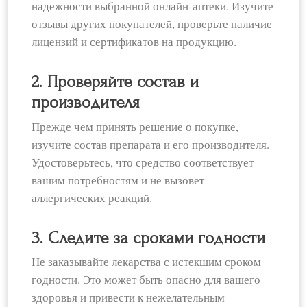
надежности выбранной онлайн-аптеки. Изучите
отзывы других покупателей, проверьте наличие
лицензий и сертификатов на продукцию.
2. Проверяйте состав и
производителя
Прежде чем принять решение о покупке,
изучите состав препарата и его производителя.
Удостоверьтесь, что средство соответствует
вашим потребностям и не вызовет
аллергических реакций.
3. Следите за сроками годности
Не заказывайте лекарства с истекшим сроком
годности. Это может быть опасно для вашего
здоровья и привести к нежелательным