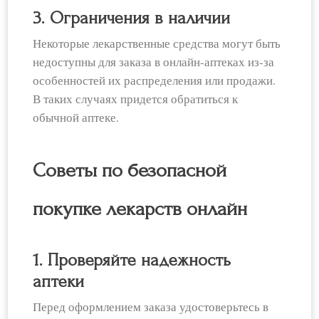
3. Ограничения в наличии
Некоторые лекарственные средства могут быть
недоступны для заказа в онлайн-аптеках из-за
особенностей их распределения или продажи.
В таких случаях придется обратиться к
обычной аптеке.
Советы по безопасной
покупке лекарств онлайн
1. Проверяйте надежность
аптеки
Перед оформлением заказа удостоверьтесь в