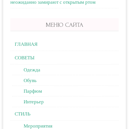
неожиданно замирают с открытым ртом
МЕНЮ САЙТА
ГЛАВНАЯ
СОВЕТЫ
Одежда
Обувь
Парфюм
Интерьер
СТИЛЬ
Мероприятия