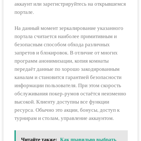
аккаунт или зарегистрируйтесь на открывшемся
портале.
На данный момент зеркалирование указанного
портала считается наиболее примитивным и
безопасным способом обхода различных
запретов и блокировок. В отличие от многих
программ анонимизации, копия комнаты
передаёт данные по хорошо закодированным
каналам и становится гарантией безопасности
информации пользователя. При этом скорость
обслуживания покер-румов остаётся неизменно
высокой. Клиенту доступны все функции
ресурса. Обычно это акции, бонусы, доступ к
турнирам и столам, управление аккаунтом.
Читайте также:
Как правильно выбрать