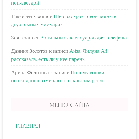
поп-звездой
Тимофей
к записи
Шер раскроет свои тайны в
двухтомных мемуарах
Зоя
к записи
5 стильных аксессуаров для телефона
Даниил Золотов
к записи
Айза-Лилуна Ай
рассказала, есть ли у нее парень
Арина Федотова
к записи
Почему кошки
неожиданно замирают с открытым ртом
МЕНЮ САЙТА
ГЛАВНАЯ