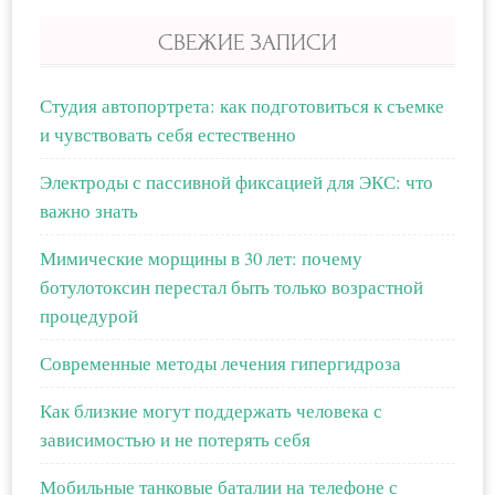
СВЕЖИЕ ЗАПИСИ
Студия автопортрета: как подготовиться к съемке
и чувствовать себя естественно
Электроды с пассивной фиксацией для ЭКС: что
важно знать
Мимические морщины в 30 лет: почему
ботулотоксин перестал быть только возрастной
процедурой
Современные методы лечения гипергидроза
Как близкие могут поддержать человека с
зависимостью и не потерять себя
Мобильные танковые баталии на телефоне с