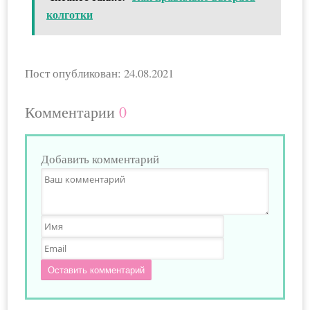
колготки
Пост опубликован: 24.08.2021
Комментарии
0
Добавить комментарий
Оставить комментарий