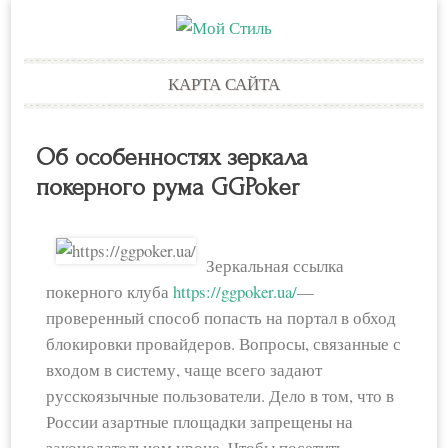
Skip
КАРТА САЙТА
to
content
Об особенностях зеркала
покерного рума GGPoker
Зеркальная ссылка
покерного клуба
https://ggpoker.ua/
—
проверенный способ попасть на портал в обход
блокировки провайдеров. Вопросы, связанные с
входом в систему, чаще всего задают
русскоязычные пользователи. Дело в том, что в
России азартные площадки запрещены на
законодательном уроне. Чтобы посетить