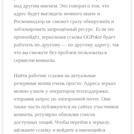
под другим именем. Это говорит о том, что
адрес будет выглядеть немного иначе и
Роскомнадзор не сможет сразу обнаружить и
заблокировать запрещённый ресурс. Если это
произойдёт, зеркальная ссылка GGPoker будет
работать по-другому — по другому адресу, так
что вы сможете без проблем пользоваться
сервисом комнаты.
Найти рабочие ссылки на актуальные
резервные копии очень просто. Адреса зеркал
можно узнать у операторов техподдержки,
отправив запрос по электронной почте. Они
также часто публикуются на сайтах участников
комнаты, регулярно обновляя список
доступных опций. Чтобы перейти к зеркалу,
щёлкните ссылку и войдите в имеющийся