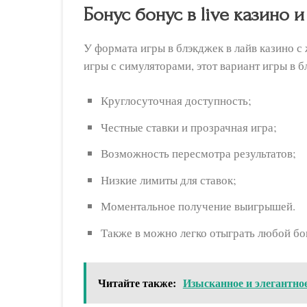
Бонус бонус в live казино
У формата игры в блэкджек в лайв казино 
игры с симуляторами, этот вариант игры в 
Круглосуточная доступность;
Честные ставки и прозрачная игра;
Возможность пересмотра результатов;
Низкие лимиты для ставок;
Моментальное получение выигрышей.
Также в можно легко отыграть любой бону
Читайте также:
Изысканное и элегантно