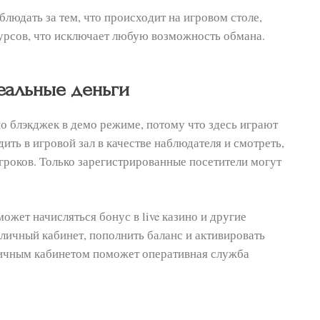
аблюдать за тем, что происходит на игровом столе,
урсов, что исключает любую возможность обмана.
реальные деньги
зино блэкджек в демо режиме, потому что здесь играют
ить в игровой зал в качестве наблюдателя и смотреть,
гроков. Только зарегистрированные посетители могут
ожет начисляться бонус в live казино и другие
личный кабинет, пополнить баланс и активировать
личным кабинетом поможет оперативная служба