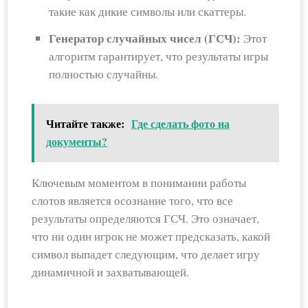
такие как дикие символы или скаттеры.
Генератор случайных чисел (ГСЧ):
Этот
алгоритм гарантирует, что результаты игры
полностью случайны.
Читайте также:
Где сделать фото на
документы?
Ключевым моментом в понимании работы
слотов является осознание того, что все
результаты определяются ГСЧ. Это означает,
что ни один игрок не может предсказать, какой
символ выпадет следующим, что делает игру
динамичной и захватывающей.