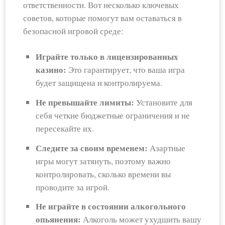
ответственности. Вот несколько ключевых
советов, которые помогут вам оставаться в
безопасной игровой среде:
Играйте только в лицензированных
казино:
Это гарантирует, что ваша игра
будет защищена и контролируема.
Не превышайте лимиты:
Установите для
себя четкие бюджетные ограничения и не
пересекайте их.
Следите за своим временем:
Азартные
игры могут затянуть, поэтому важно
контролировать, сколько времени вы
проводите за игрой.
Не играйте в состоянии алкогольного
опьянения:
Алкоголь может ухудшить вашу