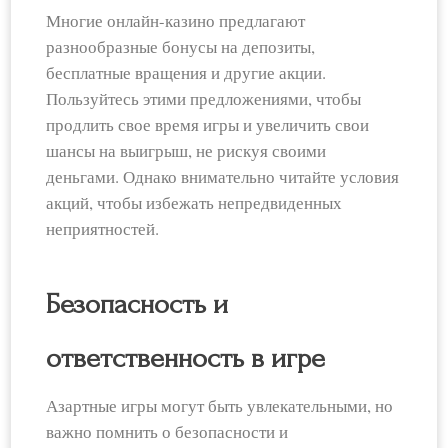
Многие онлайн-казино предлагают
разнообразные бонусы на депозиты,
бесплатные вращения и другие акции.
Пользуйтесь этими предложениями, чтобы
продлить свое время игры и увеличить свои
шансы на выигрыш, не рискуя своими
деньгами. Однако внимательно читайте условия
акций, чтобы избежать непредвиденных
неприятностей.
Безопасность и
ответственность в игре
Азартные игры могут быть увлекательными, но
важно помнить о безопасности и