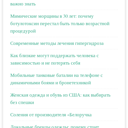
важно знать
Мимические морщины в 30 лет: почему
ботулотоксин перестал быть только возрастной
процедурой
Современные методы лечения гипергидроза
Как близкие могут поддержать человека с
зависимостью и не потерять себя
Мобильные танковые баталии на телефоне с
динамичными боями и бронетехникой
Женская одежда и обувь из США: как выбирать
без спешки
Соления от производителя «Белоручка
Локальные бренды одежды: почему стоит