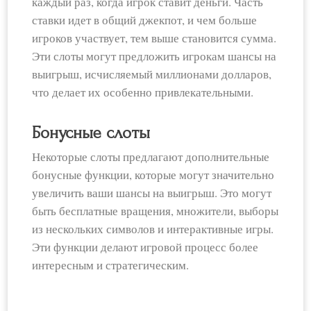
каждый раз, когда игрок ставит деньги. Часть
ставки идет в общий джекпот, и чем больше
игроков участвует, тем выше становится сумма.
Эти слоты могут предложить игрокам шансы на
выигрыш, исчисляемый миллионами долларов,
что делает их особенно привлекательными.
Бонусные слоты
Некоторые слоты предлагают дополнительные
бонусные функции, которые могут значительно
увеличить ваши шансы на выигрыш. Это могут
быть бесплатные вращения, множители, выборы
из нескольких символов и интерактивные игры.
Эти функции делают игровой процесс более
интересным и стратегическим.