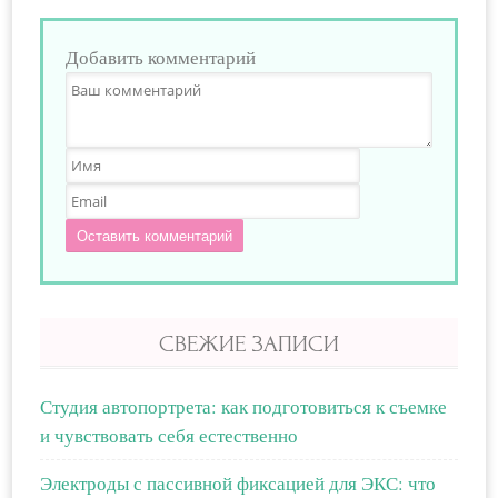
Добавить комментарий
Оставить комментарий
СВЕЖИЕ ЗАПИСИ
Студия автопортрета: как подготовиться к съемке
и чувствовать себя естественно
Электроды с пассивной фиксацией для ЭКС: что