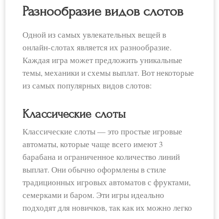
Разнообразие видов слотов
Одной из самых увлекательных вещей в
онлайн-слотах является их разнообразие.
Каждая игра может предложить уникальные
темы, механики и схемы выплат. Вот некоторые
из самых популярных видов слотов:
Классические слоты
Классические слоты — это простые игровые
автоматы, которые чаще всего имеют 3
барабана и ограниченное количество линий
выплат. Они обычно оформлены в стиле
традиционных игровых автоматов с фруктами,
семерками и баром. Эти игры идеально
подходят для новичков, так как их можно легко