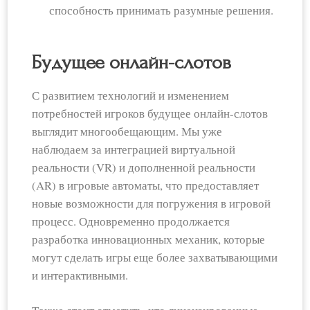
способность принимать разумные решения.
Будущее онлайн-слотов
С развитием технологий и изменением
потребностей игроков будущее онлайн-слотов
выглядит многообещающим. Мы уже
наблюдаем за интеграцией виртуальной
реальности (VR) и дополненной реальности
(AR) в игровые автоматы, что предоставляет
новые возможности для погружения в игровой
процесс. Одновременно продолжается
разработка инновационных механик, которые
могут сделать игры еще более захватывающими
и интерактивными.