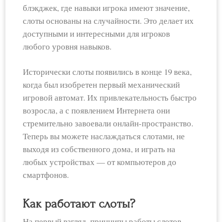
блэкджек, где навыки игрока имеют значение,
слоты основаны на случайности. Это делает их
доступными и интересными для игроков
любого уровня навыков.
Исторически слоты появились в конце 19 века,
когда был изобретен первый механический
игровой автомат. Их привлекательность быстро
возросла, а с появлением Интернета они
стремительно завоевали онлайн-пространство.
Теперь вы можете наслаждаться слотами, не
выходя из собственного дома, и играть на
любых устройствах — от компьютеров до
смартфонов.
Как работают слоты?
На первый взгляд, принципы работы слотов