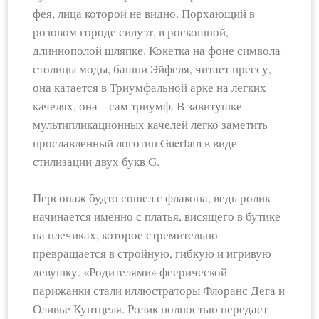
фея, лица которой не видно. Порхающий в
розовом городе силуэт, в роскошной,
длиннополой шляпке. Кокетка на фоне символа
столицы моды, башни Эйфеля, читает прессу,
она катается в Триумфальной арке на легких
качелях, она – сам триумф. В завитушке
мультипликационных качелей легко заметить
прославленный логотип Guerlain в виде
стилизации двух букв G.
Персонаж будто сошел с флакона, ведь ролик
начинается именно с платья, висящего в бутике
на плечиках, которое стремительно
превращается в стройную, гибкую и игривую
девушку. «Родителями» феерической
парижанки стали иллюстраторы Флоранс Дега и
Оливье Кунтцеля. Ролик полностью передает