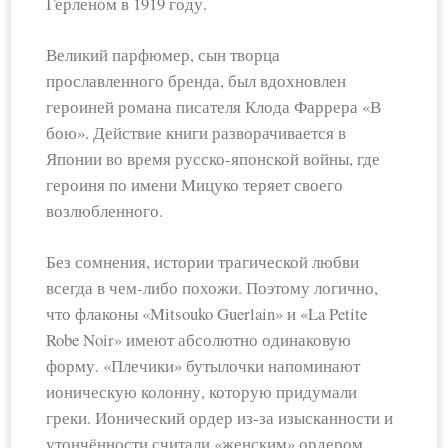
Герленом в 1919 году.
Великий парфюмер, сын творца
прославленного бренда, был вдохновлен
героиней романа писателя Клода Фаррера «В
бою». Действие книги разворачивается в
Японии во время русско-японской войны, где
героиня по имени Mицуко теряет своего
возлюбленного.
Без сомнения, истории трагической любви
всегда в чем-либо похожи. Поэтому логично,
что флаконы «Mitsouko Guerlain» и «La Petite
Robe Noir» имеют абсолютно одинаковую
форму. «Плечики» бутылочки напоминают
ионическую колонну, которую придумали
греки. Ионический ордер из-за изысканности и
утончённости считали «женским» ордером.