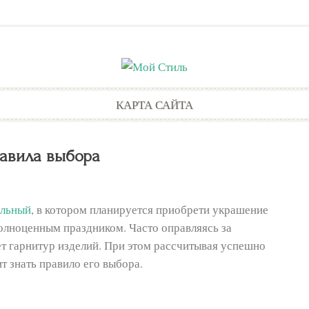
Skip
КАРТА САЙТА
to
content
равила выбора
альный
, в котором планируется приобрети украшение
 полноценным праздником. Часто оправляясь за
т гарнитур изделий. При этом рассчитывая успешно
т знать правило его выбора.