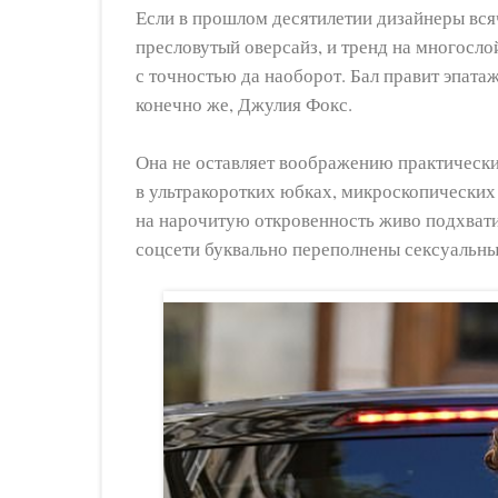
Если в прошлом десятилетии дизайнеры всяч
пресловутый оверсайз, и тренд на многослой
с точностью да наоборот. Бал правит эпатаж
конечно же, Джулия Фокс.
Она не оставляет воображению практическ
в ультракоротких юбках, микроскопических
на нарочитую откровенность живо подхват
соцсети буквально переполнены сексуальн