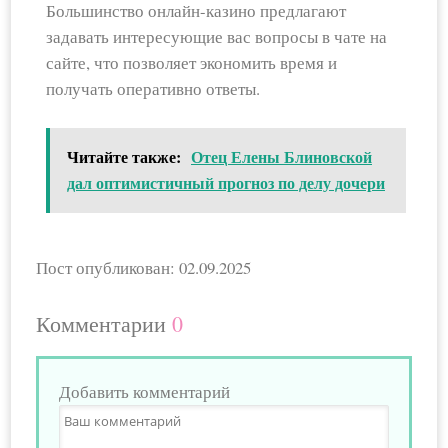
Большинство онлайн-казино предлагают
задавать интересующие вас вопросы в чате на
сайте, что позволяет экономить время и
получать оперативно ответы.
Читайте также:
Отец Елены Блиновской
дал оптимистичный прогноз по делу дочери
Пост опубликован: 02.09.2025
Комментарии
0
Добавить комментарий