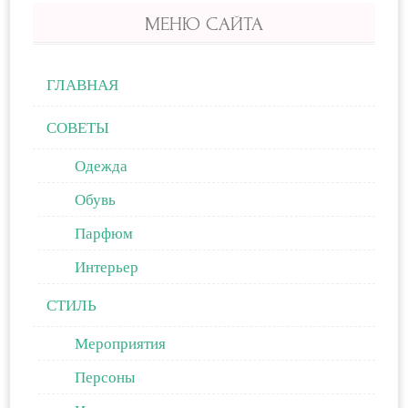
МЕНЮ САЙТА
ГЛАВНАЯ
СОВЕТЫ
Одежда
Обувь
Парфюм
Интерьер
СТИЛЬ
Мероприятия
Персоны