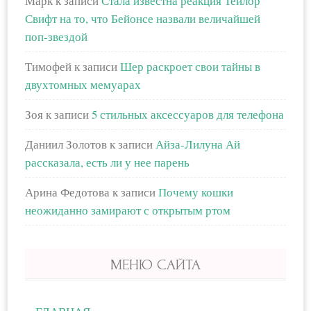
Марк
к записи
Стала известна реакция Тейлор
Свифт на то, что Бейонсе назвали величайшей
поп-звездой
Тимофей
к записи
Шер раскроет свои тайны в
двухтомных мемуарах
Зоя
к записи
5 стильных аксессуаров для телефона
Даниил Золотов
к записи
Айза-Лилуна Ай
рассказала, есть ли у нее парень
Арина Федотова
к записи
Почему кошки
неожиданно замирают с открытым ртом
МЕНЮ САЙТА