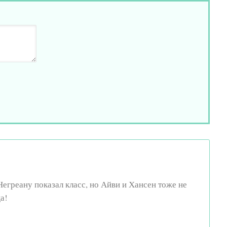
егреану показал класс, но Айви и Хансен тоже не
а!