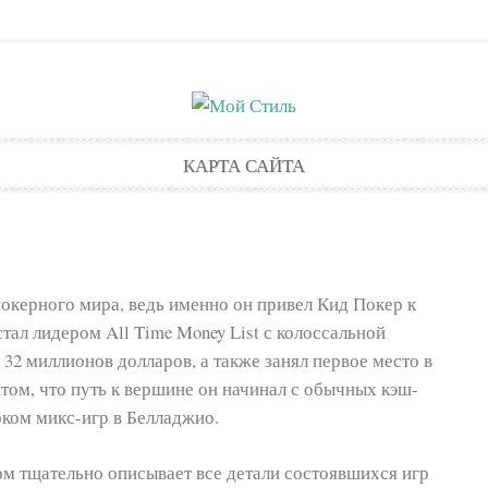
Skip
КАРТА САЙТА
to
content
покерного мира, ведь именно он привел Кид Покер к
стал лидером All Time Money List с колоссальной
 32 миллионов долларов, а также занял первое место в
итом, что путь к вершине он начинал с обычных кэш-
оком микс-игр в Белладжио.
ром тщательно описывает все детали состоявшихся игр